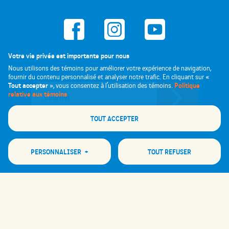
Votre vie privée est importante pour nous
Nous utilisons des témoins pour améliorer votre expérience de navigation,
Abonnez-vous à l'infolettre!
fournir du contenu personnalisé et analyser notre trafic. En cliquant sur «
Tout accepter
Politique
», vous consentez à l’utilisation des témoins.
relative aux témoins
TOUT ACCEPTER
PERSONNALISER
+
TOUT REFUSER
Personnalisez vos préférences pour les témoins
Nous utilisons des témoins pour vous aider à naviguer efficacement et à exécuter
certaines fonctions. Vous trouverez des informations détaillées sur tous les
Tous droits réservés 2026 © Festival des Bières du Monde de Saguenay
|
témoins sous chaque catégorie de consentement ci-dessous. Les témoins classés
Conception et réalisation :
Nubee
comme « nécessaires » sont stockés sur votre navigateur, car ils sont