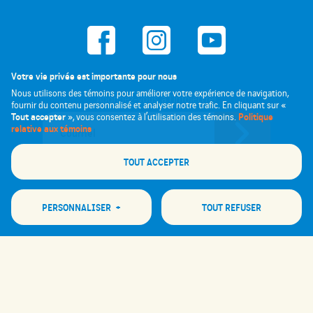
Votre vie privée est importante pour nous
Nous utilisons des témoins pour améliorer votre expérience de navigation,
Abonnez-vous à l'infolettre!
fournir du contenu personnalisé et analyser notre trafic. En cliquant sur «
Tout accepter
Politique
», vous consentez à l’utilisation des témoins.
relative aux témoins
TOUT ACCEPTER
PERSONNALISER
+
TOUT REFUSER
Personnalisez vos préférences pour les témoins
Nous utilisons des témoins pour vous aider à naviguer efficacement et à exécuter
certaines fonctions. Vous trouverez des informations détaillées sur tous les
Tous droits réservés 2026 © Festival des Bières du Monde de Saguenay
|
témoins sous chaque catégorie de consentement ci-dessous. Les témoins classés
Conception et réalisation :
Nubee
comme « nécessaires » sont stockés sur votre navigateur, car ils sont