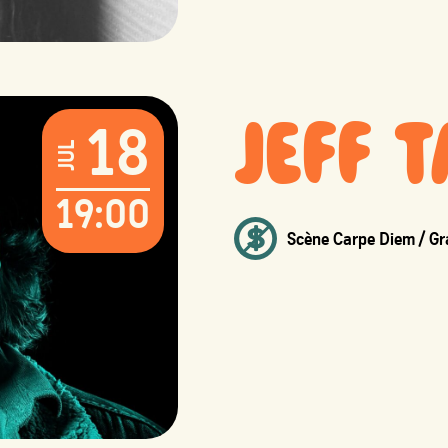
JEFF 
18
JUL
19:00
Scène Carpe Diem / Gr