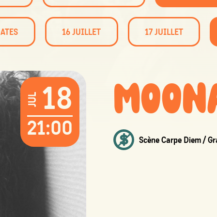
DATES
16 JUILLET
17 JUILLET
MOON
18
JUL
21:00
Scène Carpe Diem / Gr