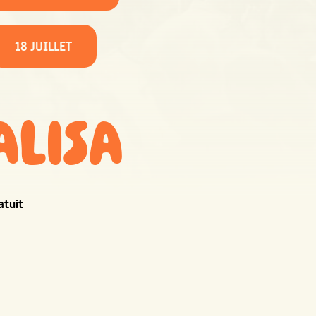
18 JUILLET
ALISA
atuit