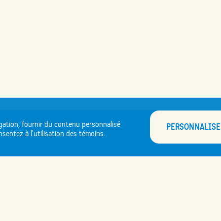
EZ PARTENAIRE DU FES
CONTACTEZ-NOUS
gation, fournir du contenu personnalisé
PERSONNALISE
sentez à l’utilisation des témoins.
Nouvelles
Infos pratiques
xécuter certaines fonctions. Vous trouverez des informations détaillées sur t
ar ils sont indispensables pour activer les fonctionnalités de base du site. Nou
Carrière et bénévole
oins ne seront stockés dans votre navigateur qu’avec votre consentement, au pr
ience de navigation.