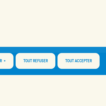
TIVAL!
R
+
TOUT REFUSER
TOUT ACCEPTER
Abonnez-vous à l'infolettre!
ous les témoins sous chaque catégorie de consentement ci-dessous. Les
s utilisons également des témoins tiers qui nous aident à analyser la façon
éalable. Vous pouvez sélectionner les paramètres de votre choix.