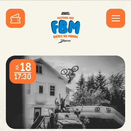
18
JUL
17:30