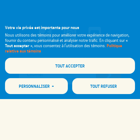
Votre vie privée est importante pour nous
Nous utilisons des témoins pour améliorer votre expérience de navigation,
fournir du contenu personnalisé et analyser notre trafic. En cliquant sur «
Tout accepter
Politique
», vous consentez à l’utilisation des témoins.
relative aux témoins
Abonnez-vous à l'infolettre!
TOUT ACCEPTER
PERSONNALISER
+
TOUT REFUSER
Personnalisez vos préférences pour les témoins
Nous utilisons des témoins pour vous aider à naviguer efficacement et à exécuter
certaines fonctions. Vous trouverez des informations détaillées sur tous les
témoins sous chaque catégorie de consentement ci-dessous. Les témoins classés
comme « nécessaires » sont stockés sur votre navigateur, car ils sont
indispensables pour activer les fonctionnalités de base du site. Nous utilisons